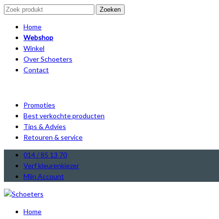
Zoeken
Home
Webshop
Winkel
Over Schoeters
Contact
Promoties
Best verkochte producten
Tips & Advies
Retouren & service
014 / 85 13 70
Verf kleurenkiezer
Mijn Account
Home