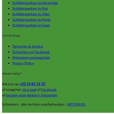
Schilderwerken te Herentals
Schilderwerken te Mol
Schilderwerken te Olen
Schilderwerken te Retie
Schilderwerken te Geel
Online Shop
Retouren & service
Schoeters op Facebook
Algemene voorwaarden
Privacy Policy
Advies nodig?
Bel ons op
+32 14 85 13 70
of vraag het
via e-mail
of
Facebook
of
bezoek onze winkel in Kasterlee
Schoeters - alle rechten voorbehouden -
WOOFERS.